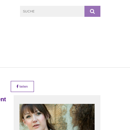
teilen
ent